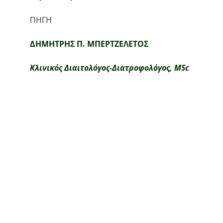
ΠΗΓΗ 
ΔΗΜΗΤΡΗΣ Π. ΜΠΕΡΤΖΕΛΕΤΟΣ
Κλινικός Διαιτολόγος-Διατροφολόγος, MSc
Teri's Meathouse
A modern approach to the traditional 
butcher shop.
CONTACT US