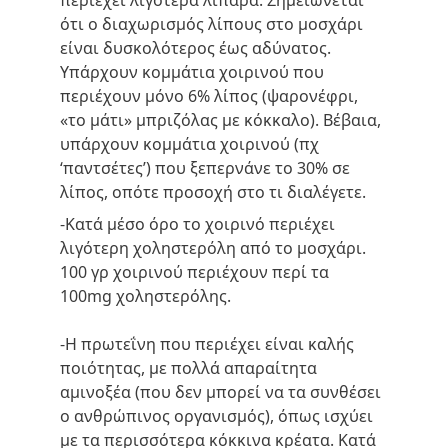
περιέχει λιγότερα λιπαρά. Σημειώνεται 
ότι ο διαχωρισμός λίπους στο μοσχάρι 
είναι δυσκολότερος έως αδύνατος. 
Υπάρχουν κομμάτια χοιρινού που 
περιέχουν μόνο 6% λίπος (ψαρονέφρι, 
«το μάτι» μπριζόλας με κόκκαλο). Βέβαια, 
υπάρχουν κομμάτια χοιρινού (πχ 
‘παντσέτες’) που ξεπερνάνε το 30% σε 
λίπος, οπότε προσοχή στο τι διαλέγετε.
-Κατά μέσο όρο το χοιρινό περιέχει 
λιγότερη χοληστερόλη από το μοσχάρι. 
100 γρ χοιρινού περιέχουν περί τα 
100mg χοληστερόλης.
-Η πρωτεΐνη που περιέχει είναι καλής 
ποιότητας, με πολλά απαραίτητα 
αμινοξέα (που δεν μπορεί να τα συνθέσει 
ο ανθρώπινος οργανισμός), όπως ισχύει 
με τα περισσότερα κόκκινα κρέατα. Κατά 