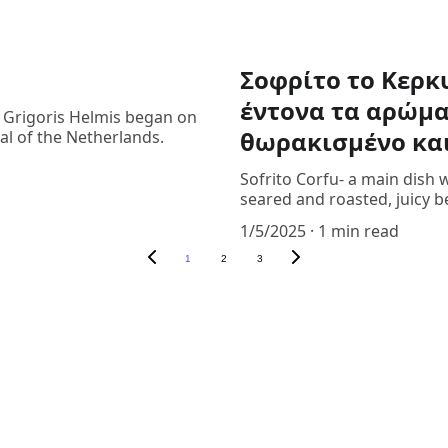
Σοφρίτο το Κερκ
έντονα τα αρώμα
d Grigoris Helmis began on
θωρακισμένο και
tal of the Netherlands.
Sofrito Corfu- a main dish 
seared and roasted, juicy b
1/5/2025
1 min read
1
2
3
CONTACT US
+30 
2427 770236
terismeathouse@gmail.com