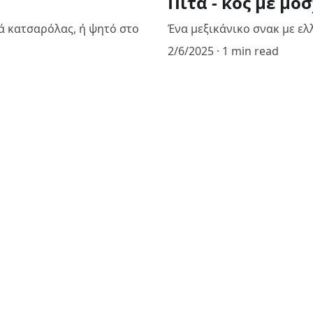
Πιτά - κος με μο
ητά κατσαρόλας, ή ψητό στο
Ένα μεξικάνικο σνακ με ελ
2/6/2025
1 min read