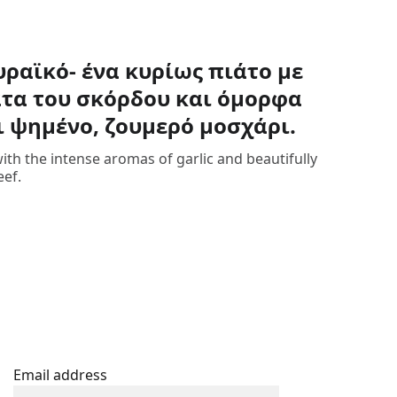
υραϊκό- ένα κυρίως πιάτο με
τα του σκόρδου και όμορφα
 ψημένο, ζουμερό μοσχάρι.
with the intense aromas of garlic and beautifully
eef.
STAY INFORMED
Email address