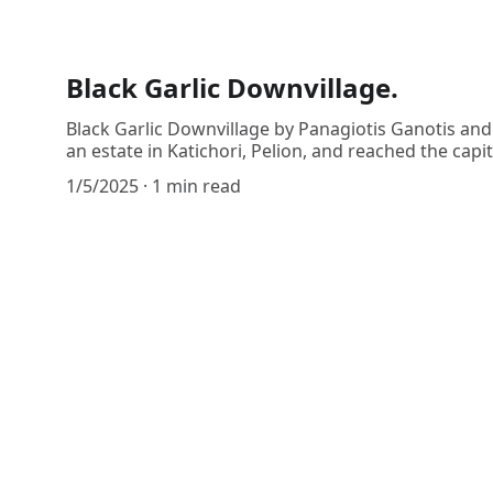
Black Garlic Downvillage.
Black Garlic Downvillage by Panagiotis Ganotis an
an estate in Katichori, Pelion, and reached the capi
1/5/2025
1 min read
Teri's Meathouse
A modern approach to the traditional 
butcher shop.