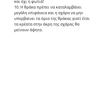
και όχι η φωτιά!
10. Η θράκα πρέπει να καταλαμβάνει 
μεγάλη επιφάνεια και η σχάρα να μην 
υπερβαίνει τα όρια της θράκας γιατί έτσι 
τα κρέατα στην άκρη της σχάρας θα 
μείνουν άψητα.
Teri's Meathouse
A modern approach to the traditional 
butcher shop.
CONTACT US
terismeathouse@gmail.com
+30 
2427 770236