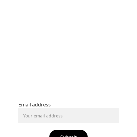
ΕΠΙΚΟΙΝΩΝΙΑ
terismeathouse@gmail.com
+30 
2427 770236
ΜΕΙΝΕΤΕ ΕΝΗΜΕΡΩΜΕΝΟΙ
© 2024. All rights reserved.
Email address