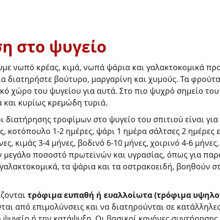
η στο ψυγείο
με νωπό κρέας, κιμά, νωπά ψάρια και γαλακτοκομικά προ
ια διατηρήστε βούτυρο, μαργαρίνη και χυμούς. Τα φρούτα 
κό χώρο του ψυγείου για αυτά. Στο πιο ψυχρό σημείο του
 και κυρίως κρεμώδη τυριά. 
ι διατήρησης τροφίμων στο ψυγείο του σπιτιού είναι για 
ες, κοτόπουλο 1-2 ημέρες, ψάρι 1 ημέρα σάλτσες 2 ημέρες 
νες, κιμάς 3-4 μήνες, βοδινό 6-10 μήνες, χοιρινό 4-6 μήνες
 μεγάλο ποσοστό πρωτεϊνών και υγρασίας, όπως για παρά
α γαλακτοκομικά, τα ψάρια και τα οστρακοειδή, βοηθούν 
ζονται 
τρόφιμα ευπαθή ή ευαλλοίωτα (τρόφιμα υψηλο
ται από επιμολύνσεις και να διατηρούνται σε κατάλληλες
 ψυγείο ή την κατάψυξη. Οι βασικοί κανόνες συντήρησης 